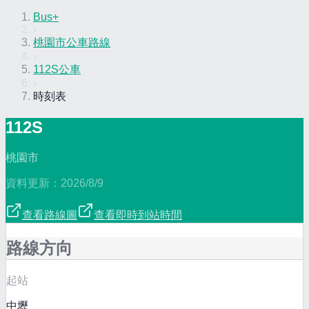
Bus+
›
桃園市公車路線
›
112S公車
›
時刻表
112S
桃園市
資料更新：
2026/8/9
查看路線圖
查看即時到站時間
路線方向
起站
中壢