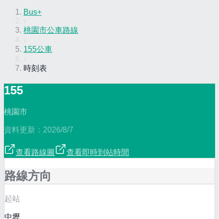
Bus+
›
桃園市公車路線
›
155公車
›
時刻表
155
桃園市
資料更新：
2026/8/7
查看路線圖
查看即時到站時間
路線方向
起站
中壢