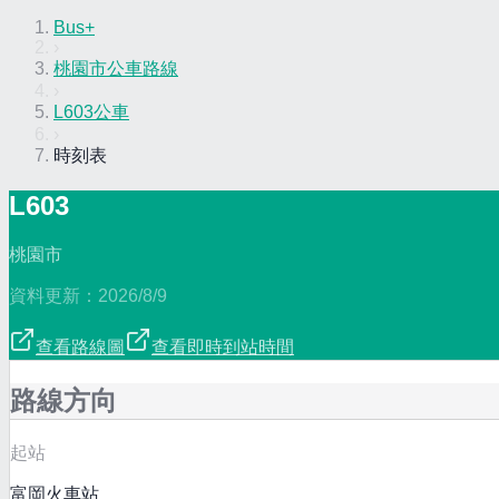
Bus+
›
桃園市公車路線
›
L603公車
›
時刻表
L603
桃園市
資料更新：
2026/8/9
查看路線圖
查看即時到站時間
路線方向
起站
富岡火車站