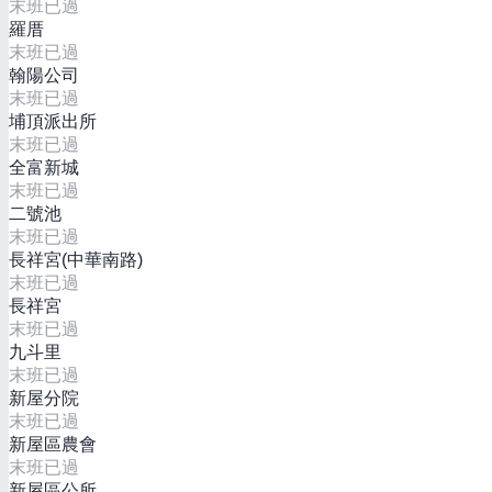
末班已過
羅厝
末班已過
翰陽公司
末班已過
埔頂派出所
末班已過
全富新城
末班已過
二號池
末班已過
長祥宮(中華南路)
末班已過
長祥宮
末班已過
九斗里
末班已過
新屋分院
末班已過
新屋區農會
末班已過
新屋區公所