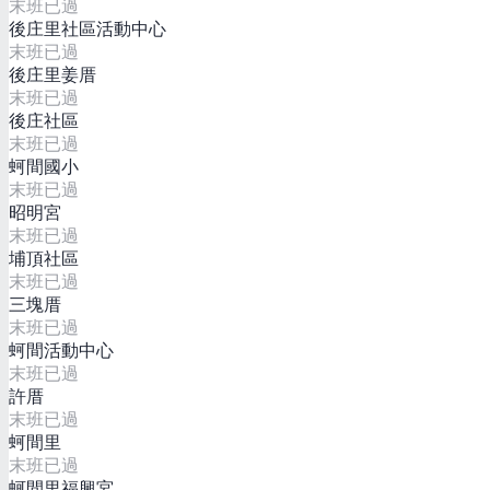
末班已過
後庄里社區活動中心
末班已過
後庄里姜厝
末班已過
後庄社區
末班已過
蚵間國小
末班已過
昭明宮
末班已過
埔頂社區
末班已過
三塊厝
末班已過
蚵間活動中心
末班已過
許厝
末班已過
蚵間里
末班已過
蚵間里福興宮