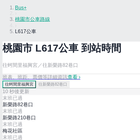
Bus+
›
桃園市公車路線
›
L617公車
桃園市
L617
公車 到站時間
往蚵間里福興宮／往新榮路82巷口
班表、班距、票價等詳細資訊
查看 ›
往
蚵間里福興宮
往
新榮路82巷口
10
秒後更新
末班已過
新榮路82巷口
末班已過
新榮路210巷口
末班已過
梅花社區
末班已過