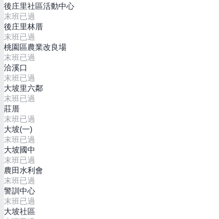
後庄里社區活動中心
末班已過
後庄里林厝
末班已過
桃園區農業改良場
末班已過
洽溪口
末班已過
大坡里六鄰
末班已過
莊厝
末班已過
大坡(一)
末班已過
大坡國中
末班已過
農田水利會
末班已過
警訓中心
末班已過
大坡社區