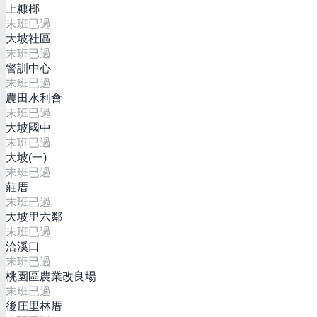
上糠榔
末班已過
大坡社區
末班已過
警訓中心
末班已過
農田水利會
末班已過
大坡國中
末班已過
大坡(一)
末班已過
莊厝
末班已過
大坡里六鄰
末班已過
洽溪口
末班已過
桃園區農業改良場
末班已過
後庄里林厝