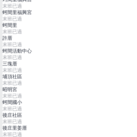
末班已過
蚵間里福興宮
末班已過
蚵間里
末班已過
許厝
末班已過
蚵間活動中心
末班已過
三塊厝
末班已過
埔頂社區
末班已過
昭明宮
末班已過
蚵間國小
末班已過
後庄社區
末班已過
後庄里姜厝
末班已過