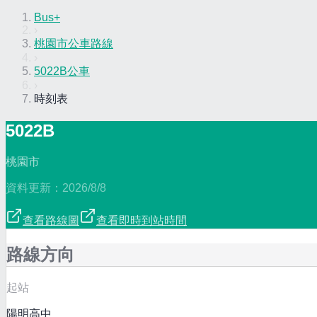
Bus+
›
桃園市公車路線
›
5022B公車
›
時刻表
5022B
桃園市
資料更新：
2026/8/8
查看路線圖
查看即時到站時間
路線方向
起站
陽明高中