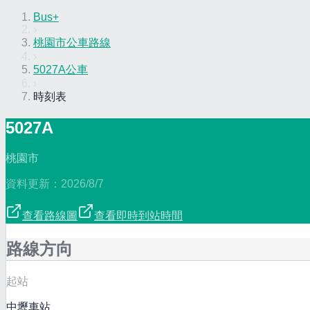
Bus+
›
桃園市公車路線
›
5027A公車
›
時刻表
5027A
桃園市
資料更新：
2026/8/7
查看路線圖
查看即時到站時間
路線方向
起站
中壢車站