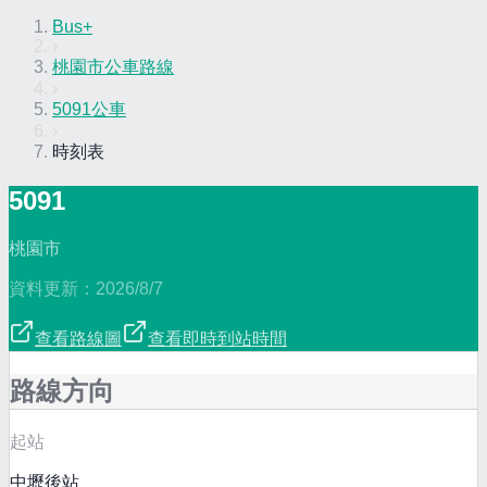
Bus+
›
桃園市公車路線
›
5091公車
›
時刻表
5091
桃園市
資料更新：
2026/8/7
查看路線圖
查看即時到站時間
路線方向
起站
中壢後站