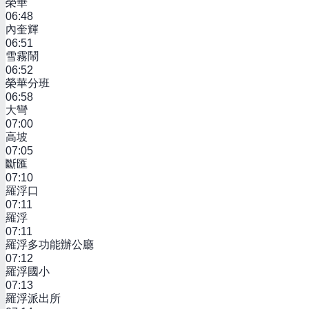
榮華
06:48
內奎輝
06:51
雪霧鬧
06:52
榮華分班
06:58
大彎
07:00
高坡
07:05
斷匯
07:10
羅浮口
07:11
羅浮
07:11
羅浮多功能辦公廳
07:12
羅浮國小
07:13
羅浮派出所