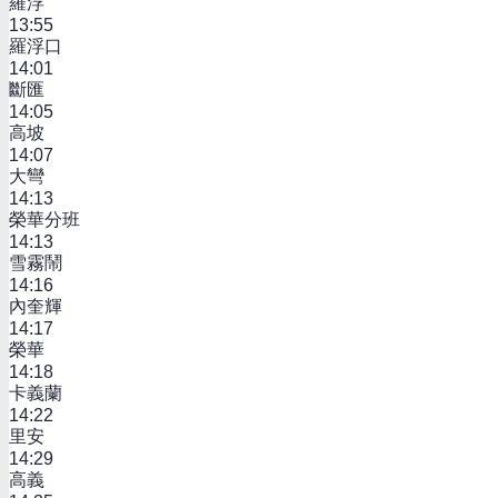
羅浮
13:55
羅浮口
14:01
斷匯
14:05
高坡
14:07
大彎
14:13
榮華分班
14:13
雪霧鬧
14:16
內奎輝
14:17
榮華
14:18
卡義蘭
14:22
里安
14:29
高義