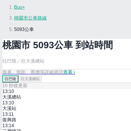
Bus+
›
桃園市公車路線
›
5093公車
桃園市
5093
公車 到站時間
往巴陵／往大溪總站
班表、班距、票價等詳細資訊
查看 ›
往
巴陵
往
大溪總站
10
秒後更新
13:10
大溪總站
13:10
大溪站
13:11
復興路
13:14