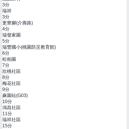
3
分
瑞祥
3
分
更寮腳(介壽路)
4
分
瑞發家園
5
分
瑞豐國小(桃園防災教育館)
6
分
松柏園
7
分
欣桃社區
8
分
梅花社區
9
分
麻園站(G03)
10
分
鴻昌社區
11
分
瑞祥社區
15
分