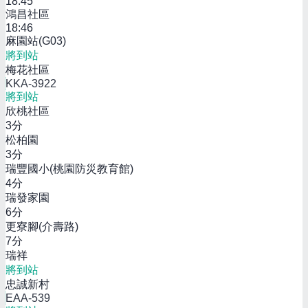
18:45
鴻昌社區
18:46
麻園站(G03)
將到站
梅花社區
KKA-3922
將到站
欣桃社區
3
分
松柏園
3
分
瑞豐國小(桃園防災教育館)
4
分
瑞發家園
6
分
更寮腳(介壽路)
7
分
瑞祥
將到站
忠誠新村
EAA-539