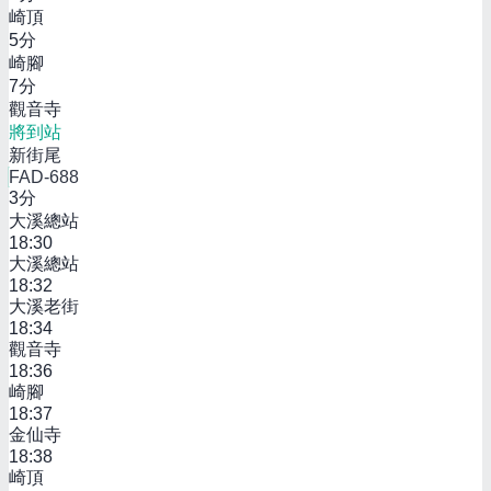
崎頂
5
分
崎腳
7
分
觀音寺
將到站
新街尾
FAD-688
3
分
大溪總站
18:30
大溪總站
18:32
大溪老街
18:34
觀音寺
18:36
崎腳
18:37
金仙寺
18:38
崎頂