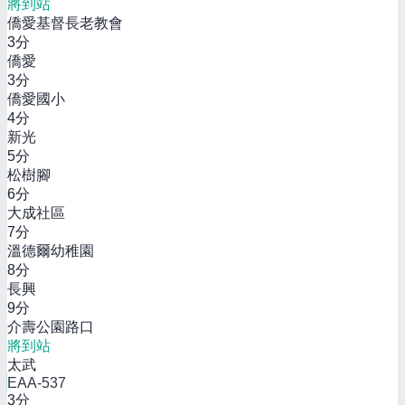
將到站
僑愛基督長老教會
3
分
僑愛
3
分
僑愛國小
4
分
新光
5
分
松樹腳
6
分
大成社區
7
分
溫德爾幼稚園
8
分
長興
9
分
介壽公園路口
將到站
太武
EAA-537
3
分