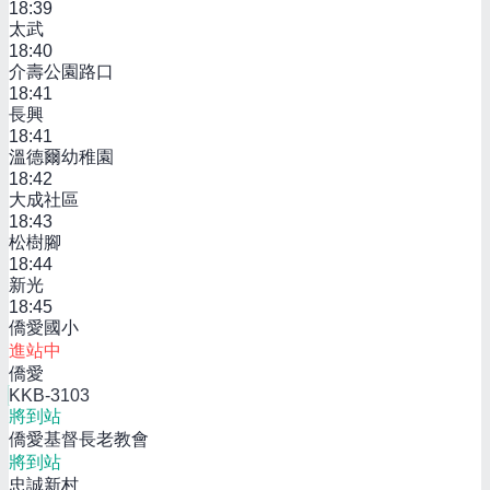
18:39
太武
18:40
介壽公園路口
18:41
長興
18:41
溫德爾幼稚園
18:42
大成社區
18:43
松樹腳
18:44
新光
18:45
僑愛國小
進站中
僑愛
KKB-3103
將到站
僑愛基督長老教會
將到站
忠誠新村