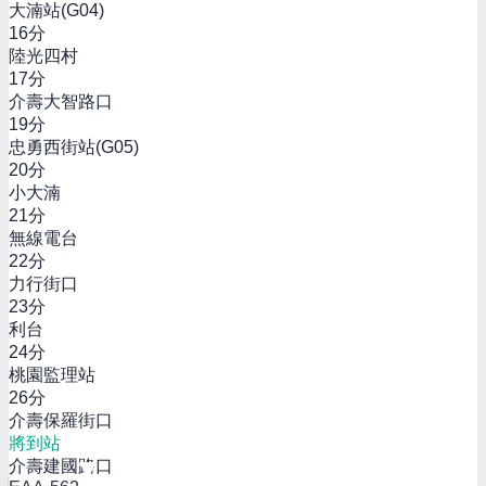
大湳站(G04)
16
分
陸光四村
17
分
介壽大智路口
19
分
忠勇西街站(G05)
20
分
小大湳
21
分
無線電台
22
分
力行街口
23
分
利台
24
分
桃園監理站
26
分
介壽保羅街口
將到站
介壽建國路口