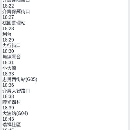
介壽建國路口
18:22
介壽保羅街口
18:27
桃園監理站
18:28
利台
18:29
力行街口
18:30
無線電台
18:31
小大湳
18:33
忠勇西街站(G05)
18:36
介壽大智路口
18:38
陸光四村
18:39
大湳站(G04)
18:43
瑞祥社區