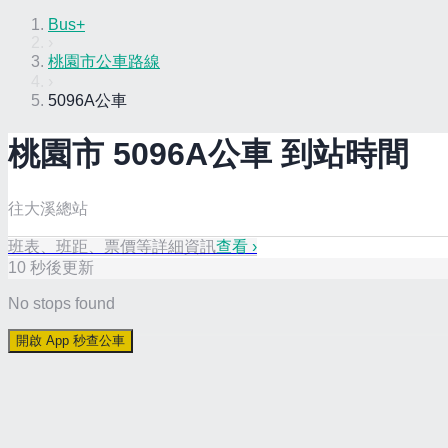
Bus+
›
桃園市公車路線
›
5096A公車
桃園市
5096A
公車 到站時間
往大溪總站
班表、班距、票價等詳細資訊
查看 ›
10
秒後更新
No stops found
開啟 App 秒查公車