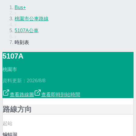
Bus+
›
桃園市公車路線
›
5107A公車
›
時刻表
5107A
桃園市
資料更新：
2026/8/8
查看路線圖
查看即時到站時間
路線方向
起站
蝙蝠洞