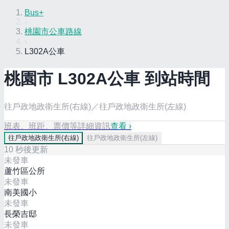
Bus+
›
桃園市公車路線
›
L302A公車
桃園市
L302A
公車 到站時間
往戶政地政衛生所(右線)／往戶政地政衛生所(左線)
班表、班距、票價等詳細資訊
查看 ›
往
戶政地政衛生所(右線)
往
戶政地政衛生所(左線)
10
秒後更新
未發車
蘆竹區公所
未發車
南美國小
未發車
長榮吉邸
未發車