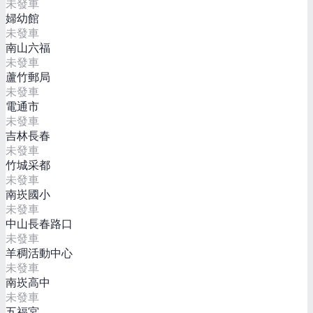
未發車
婦幼館
未發車
南山六福
未發車
蘆竹郵局
未發車
電通市
未發車
吉林長春
未發車
竹城采都
未發車
南崁國小
未發車
中山長春路口
未發車
羊稠活動中心
未發車
南崁高中
未發車
五福宮