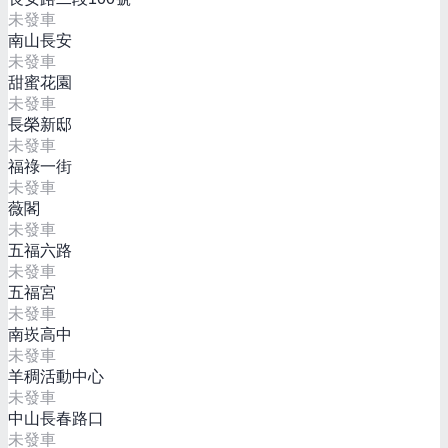
未發車
南山長安
未發車
甜蜜花園
未發車
長榮新邸
未發車
福祿一街
未發車
薇閣
未發車
五福六路
未發車
五福宮
未發車
南崁高中
未發車
羊稠活動中心
未發車
中山長春路口
未發車