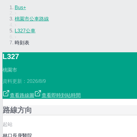
Bus+
›
桃園市公車路線
›
L327公車
›
時刻表
L327
桃園市
資料更新：
2026/8/9
查看路線圖
查看即時到站時間
路線方向
起站
林口長庚醫院