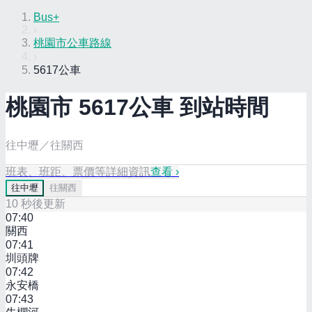
Bus+
›
桃園市公車路線
›
5617公車
桃園市
5617
公車 到站時間
往中壢／往關西
班表、班距、票價等詳細資訊
查看 ›
往
中壢
往
關西
10
秒後更新
07:40
關西
07:41
圳頭牌
07:42
永安橋
07:43