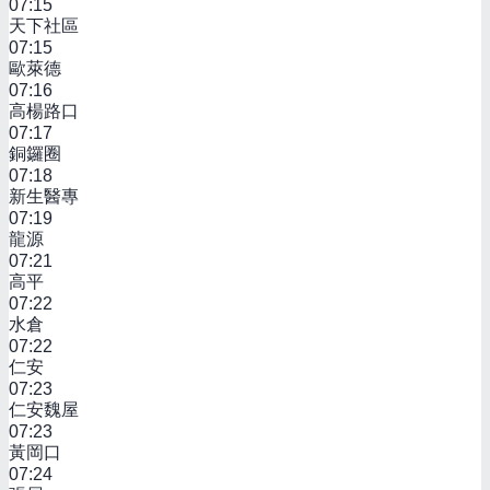
07:15
天下社區
07:15
歐萊德
07:16
高楊路口
07:17
銅鑼圈
07:18
新生醫專
07:19
龍源
07:21
高平
07:22
水倉
07:22
仁安
07:23
仁安魏屋
07:23
黃岡口
07:24