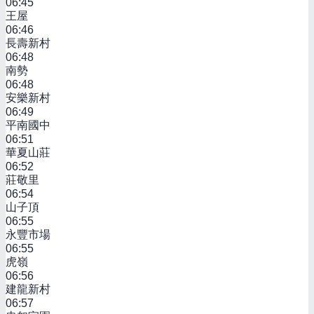
06:45
王屋
06:46
長壽新村
06:48
南勢
06:48
安樂新村
06:49
平南國中
06:51
華夏山莊
06:52
莊敬里
06:54
山子頂
06:55
永豐市場
06:55
虎嶺
06:56
建龍新村
06:57