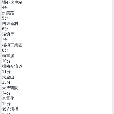
埔心火車站
4
分
永美路
5
分
四維新村
6
分
瑞塘里
7
分
楊梅工業區
8
分
頭重溪
10
分
楊梅交流道
11
分
大金山
13
分
天成醫院
14
分
東電化
15
分
老坑溪橋