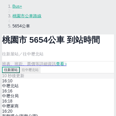
Bus+
›
桃園市公車路線
›
5654公車
桃園市
5654
公車 到站時間
往新屋站／往中壢北站
班表、班距、票價等詳細資訊
查看 ›
往
新屋站
往
中壢北站
10
秒後更新
16:10
中壢北站
16:16
中壢分局
16:18
中壢家商
16:20