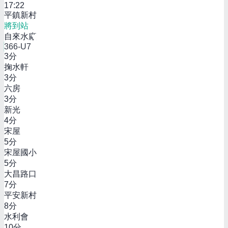
17:22
平鎮新村
將到站
自來水廠
366-U7
3
分
掬水軒
3
分
六房
3
分
新光
4
分
宋屋
5
分
宋屋國小
5
分
大昌路口
7
分
平安新村
8
分
水利會
10
分