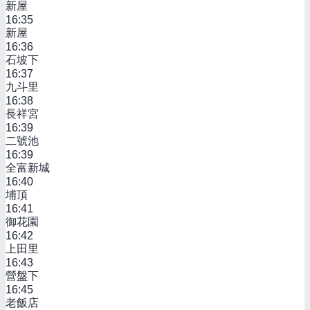
新屋
16:35
新屋
16:36
石坡下
16:37
九斗里
16:38
長祥宮
16:39
二號池
16:39
全富新城
16:40
埔頂
16:41
御花園
16:42
上田里
16:43
營盤下
16:45
老飯店