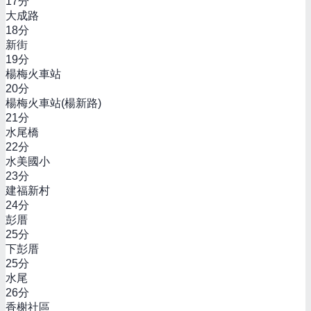
17
分
大成路
18
分
新街
19
分
楊梅火車站
20
分
楊梅火車站(楊新路)
21
分
水尾橋
22
分
水美國小
23
分
建福新村
24
分
彭厝
25
分
下彭厝
25
分
水尾
26
分
香榭社區