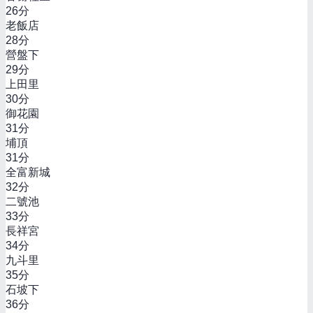
26
分
老飯店
28
分
營盤下
29
分
上田里
30
分
御花園
31
分
埔頂
31
分
全富新城
32
分
二號池
33
分
長祥宮
34
分
九斗里
35
分
石坡下
36
分