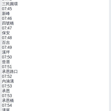
三民圓環
07:45
新峰
07:46
四號橋
07:47
保安
07:48
百吉
07:49
溪坪
07:50
曾厝
07:51
承恩路口
07:52
內湳溝
07:53
承恩
07:53
承恩橋
07:54
溝尾