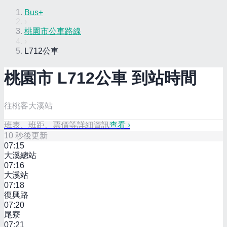
Bus+
›
桃園市公車路線
›
L712公車
桃園市
L712
公車 到站時間
往桃客大溪站
班表、班距、票價等詳細資訊
查看 ›
10
秒後更新
07:15
大溪總站
07:16
大溪站
07:18
復興路
07:20
尾寮
07:21