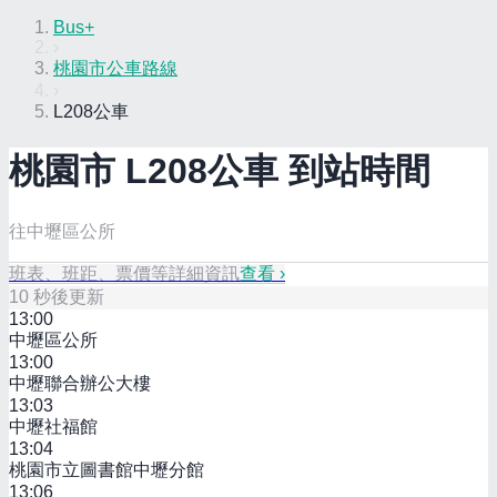
Bus+
›
桃園市公車路線
›
L208公車
桃園市
L208
公車 到站時間
往中壢區公所
班表、班距、票價等詳細資訊
查看 ›
10
秒後更新
13:00
中壢區公所
13:00
中壢聯合辦公大樓
13:03
中壢社福館
13:04
桃園市立圖書館中壢分館
13:06