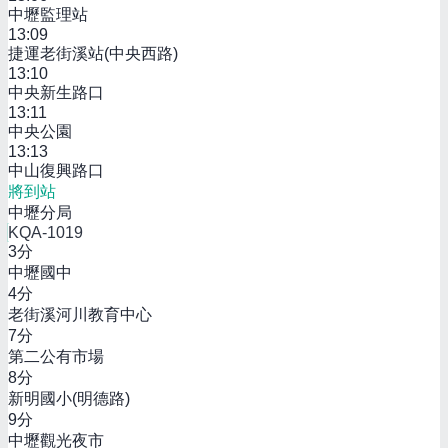
中壢監理站
13:09
捷運老街溪站(中央西路)
13:10
中央新生路口
13:11
中央公園
13:13
中山復興路口
將到站
中壢分局
KQA-1019
3
分
中壢國中
4
分
老街溪河川教育中心
7
分
第二公有市場
8
分
新明國小(明德路)
9
分
中壢觀光夜市