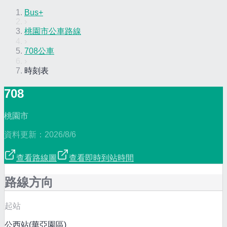
Bus+
›
桃園市公車路線
›
708公車
›
時刻表
708
桃園市
資料更新：
2026/8/6
查看路線圖
查看即時到站時間
路線方向
起站
公西站(華亞園區)