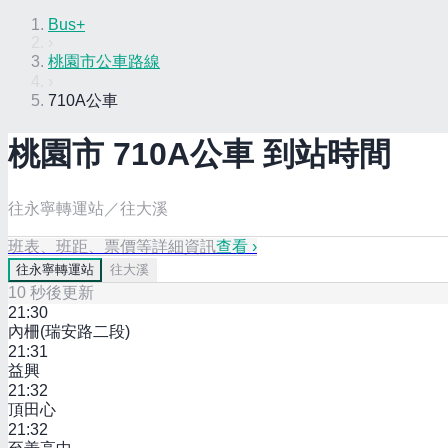
Bus+
›
桃園市公車路線
›
710A公車
桃園市
710A
公車 到站時間
往永寧轉運站／往大溪
班表、班距、票價等詳細資訊
查看 ›
往
永寧轉運站
往
大溪
10
秒後更新
21:30
內柵(瑞安路二段)
21:31
益興
21:32
頂田心
21:32