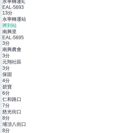
永寧轉運站
EAL-5693
13
分
永寧轉運站
將到站
南興里
EAL-5695
3
分
南興農會
3
分
元翔社區
3
分
保固
4
分
碧寶
6
分
仁和路口
7
分
慈光街口
8
分
埔頂八街口
8
分