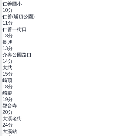
仁善國小
10
分
仁善(埔頂公園)
11
分
仁善一街口
13
分
長興
13
分
介壽公園路口
14
分
太武
15
分
崎頂
18
分
崎腳
19
分
觀音寺
20
分
大溪老街
24
分
大溪站