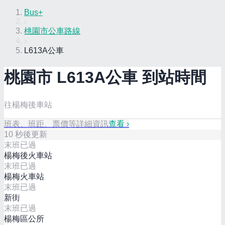
Bus+
›
桃園市公車路線
›
L613A公車
桃園市
L613A
公車 到站時間
往楊梅後車站
班表、班距、票價等詳細資訊
查看 ›
10
秒後更新
末班已過
楊梅後火車站
末班已過
楊梅火車站
末班已過
新街
末班已過
楊梅區公所