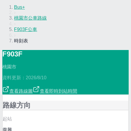
Bus+
›
桃園市公車路線
›
F903F公車
›
時刻表
F903F
桃園市
資料更新：
2026/8/10
查看路線圖
查看即時到站時間
路線方向
起站
復興