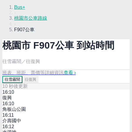
Bus+
›
桃園市公車路線
›
F907公車
桃園市
F907
公車 到站時間
往雪霧鬧／往復興
班表、班距、票價等詳細資訊
查看 ›
往
雪霧鬧
往
復興
10
秒後更新
16:10
復興
16:10
角板山公園
16:11
介壽國中
16:12