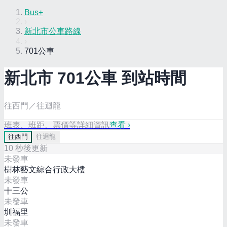
Bus+
›
新北市公車路線
›
701公車
新北市
701
公車 到站時間
往西門／往迴龍
班表、班距、票價等詳細資訊
查看 ›
往
西門
往
迴龍
10
秒後更新
未發車
樹林藝文綜合行政大樓
未發車
十三公
未發車
圳福里
未發車