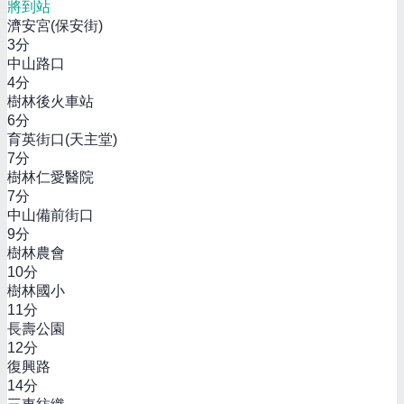
將到站
濟安宮(保安街)
3
分
中山路口
4
分
樹林後火車站
6
分
育英街口(天主堂)
7
分
樹林仁愛醫院
7
分
中山備前街口
9
分
樹林農會
10
分
樹林國小
11
分
長壽公園
12
分
復興路
14
分