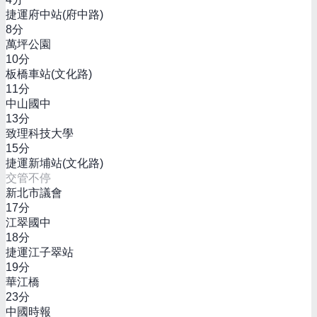
捷運府中站(府中路)
8
分
萬坪公園
10
分
板橋車站(文化路)
11
分
中山國中
13
分
致理科技大學
15
分
捷運新埔站(文化路)
交管不停
新北市議會
17
分
江翠國中
18
分
捷運江子翠站
19
分
華江橋
23
分
中國時報