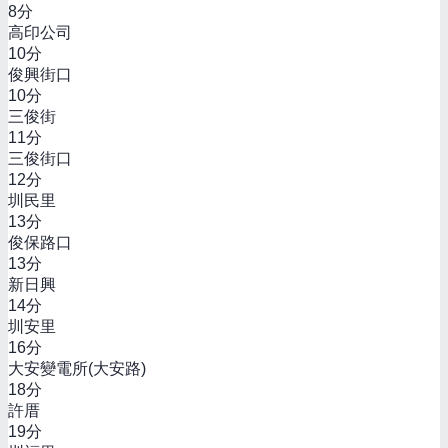
8
分
高印公司
10
分
俊興街口
10
分
三俊街
11
分
三俊街口
12
分
圳民里
13
分
俊保路口
13
分
新日興
14
分
圳安里
16
分
大安變電所(大安路)
18
分
許厝
19
分