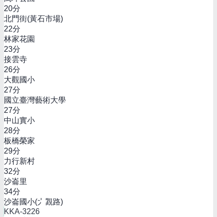
20
分
北門街(黃石市場)
22
分
林家花園
23
分
接雲寺
26
分
大觀國小
27
分
國立臺灣藝術大學
27
分
中山實小
28
分
板橋榮家
29
分
力行新村
32
分
沙崙里
34
分
沙崙國小(大觀路)
KKA-3226