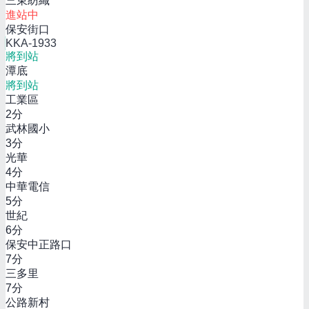
三東紡織
進站中
保安街口
KKA-1933
將到站
潭底
將到站
工業區
2
分
武林國小
3
分
光華
4
分
中華電信
5
分
世紀
6
分
保安中正路口
7
分
三多里
7
分
公路新村