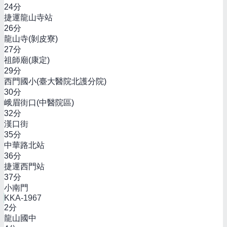
24
分
捷運龍山寺站
26
分
龍山寺(剝皮寮)
27
分
祖師廟(康定)
29
分
西門國小(臺大醫院北護分院)
30
分
峨眉街口(中醫院區)
32
分
漢口街
35
分
中華路北站
36
分
捷運西門站
37
分
小南門
KKA-1967
2
分
龍山國中