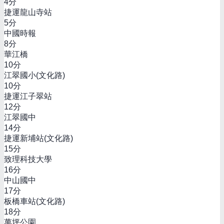
4
分
捷運龍山寺站
5
分
中國時報
8
分
華江橋
10
分
江翠國小(文化路)
10
分
捷運江子翠站
12
分
江翠國中
14
分
捷運新埔站(文化路)
15
分
致理科技大學
16
分
中山國中
17
分
板橋車站(文化路)
18
分
萬坪公園