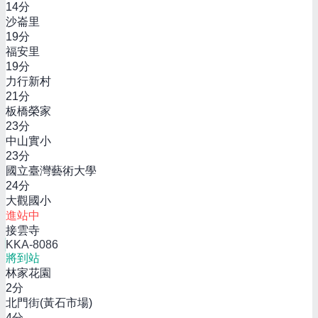
14
分
沙崙里
19
分
福安里
19
分
力行新村
21
分
板橋榮家
23
分
中山實小
23
分
國立臺灣藝術大學
24
分
大觀國小
進站中
接雲寺
KKA-8086
將到站
林家花園
2
分
北門街(黃石市場)
4
分