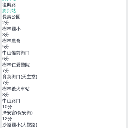
復興路
將到站
長壽公園
2
分
樹林國小
3
分
樹林農會
5
分
中山備前街口
6
分
樹林仁愛醫院
7
分
育英街口(天主堂)
7
分
樹林後火車站
8
分
中山路口
10
分
濟安宮(保安街)
12
分
沙崙國小(大觀路)