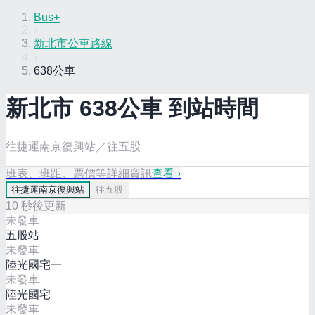
Bus+
›
新北市公車路線
›
638公車
新北市
638
公車 到站時間
往捷運南京復興站／往五股
班表、班距、票價等詳細資訊
查看 ›
往
捷運南京復興站
往
五股
10
秒後更新
未發車
五股站
未發車
陸光國宅一
未發車
陸光國宅
未發車