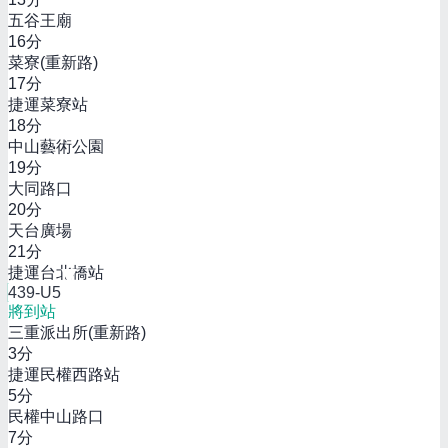
五谷王廟
16
分
菜寮(重新路)
17
分
捷運菜寮站
18
分
中山藝術公園
19
分
大同路口
20
分
天台廣場
21
分
捷運台北橋站
439-U5
將到站
三重派出所(重新路)
3
分
捷運民權西路站
5
分
民權中山路口
7
分