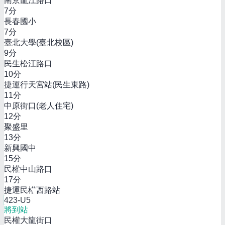
南京龍江路口
7
分
長春國小
7
分
臺北大學(臺北校區)
9
分
民生松江路口
10
分
捷運行天宮站(民生東路)
11
分
中原街口(老人住宅)
12
分
聚盛里
13
分
新興國中
15
分
民權中山路口
17
分
捷運民權西路站
423-U5
將到站
民權大龍街口