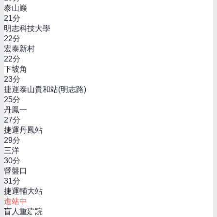
泰山巖
21
分
明志科技大學
22
分
宏泰新村
22
分
下坡角
23
分
捷運泰山貴和站(明志路)
25
分
丹鳳一
27
分
捷運丹鳳站
29
分
三洋
30
分
營盤口
31
分
捷運輔大站
進站中
盲人重建院