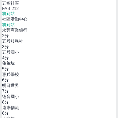
五福社區
FAB-212
將到站
社區活動中心
將到站
永豐商業銀行
2
分
五股服務社
3
分
五股國小
4
分
蓬萊坑
5
分
憲兵學校
6
分
明日世界
7
分
德音國小
8
分
遠東物流
8
分