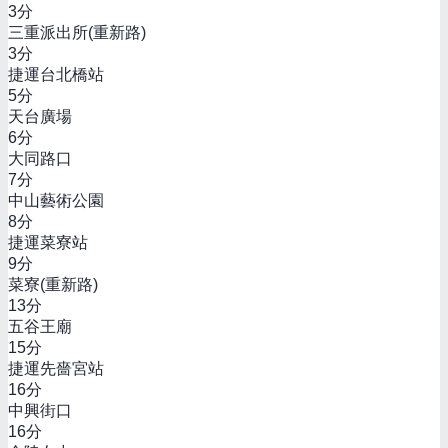
3
分
三重派出所(重新路)
3
分
捷運台北橋站
5
分
天台廣場
6
分
大同路口
7
分
中山藝術公園
8
分
捷運菜寮站
9
分
菜寮(重新路)
13
分
五谷王廟
15
分
捷運先嗇宮站
16
分
中興街口
16
分