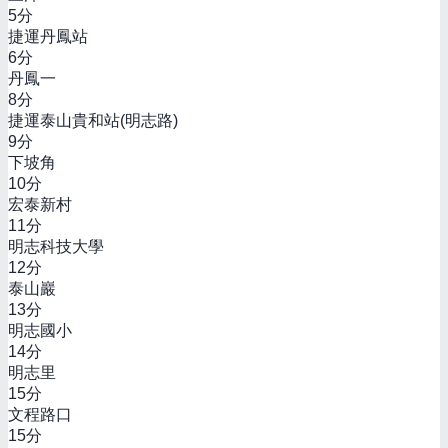
5
分
捷運丹鳳站
6
分
丹鳳一
8
分
捷運泰山貴和站(明志路)
9
分
下坡角
10
分
宏泰新村
11
分
明志科技大學
12
分
泰山巖
13
分
明志國小
14
分
明志里
15
分
文程路口
15
分