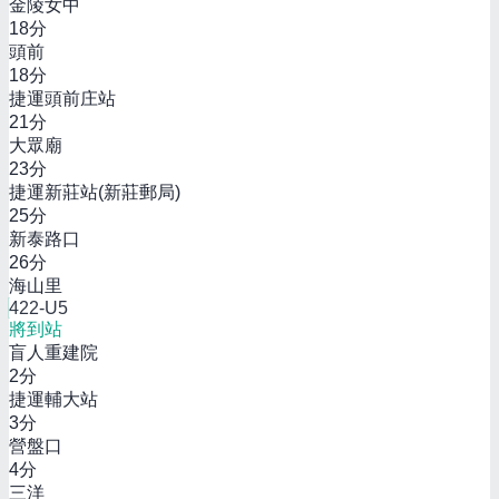
金陵女中
18
分
頭前
18
分
捷運頭前庄站
21
分
大眾廟
23
分
捷運新莊站(新莊郵局)
25
分
新泰路口
26
分
海山里
422-U5
將到站
盲人重建院
2
分
捷運輔大站
3
分
營盤口
4
分
三洋