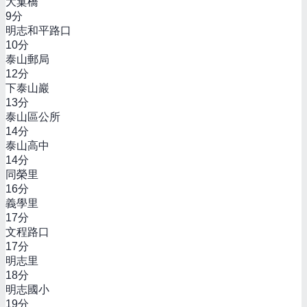
大窠橋
9
分
明志和平路口
10
分
泰山郵局
12
分
下泰山巖
13
分
泰山區公所
14
分
泰山高中
14
分
同榮里
16
分
義學里
17
分
文程路口
17
分
明志里
18
分
明志國小
19
分