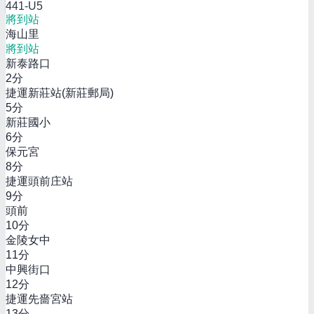
441-U5
將到站
海山里
將到站
新泰路口
2
分
捷運新莊站(新莊郵局)
5
分
新莊國小
6
分
保元宮
8
分
捷運頭前庄站
9
分
頭前
10
分
金陵女中
11
分
中興街口
12
分
捷運先嗇宮站
13
分