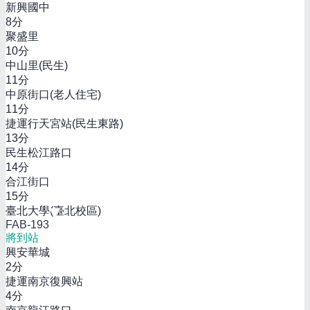
新興國中
8
分
聚盛里
10
分
中山里(民生)
11
分
中原街口(老人住宅)
11
分
捷運行天宮站(民生東路)
13
分
民生松江路口
14
分
合江街口
15
分
臺北大學(臺北校區)
FAB-193
將到站
興安華城
2
分
捷運南京復興站
4
分