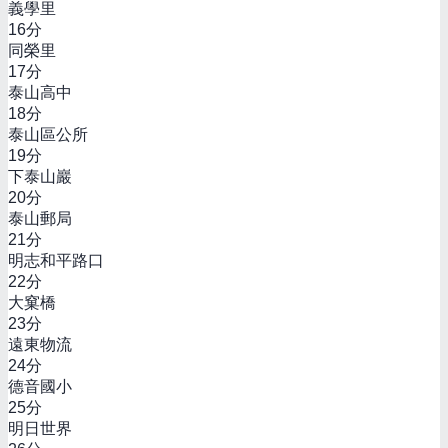
義學里
16
分
同榮里
17
分
泰山高中
18
分
泰山區公所
19
分
下泰山巖
20
分
泰山郵局
21
分
明志和平路口
22
分
大窠橋
23
分
遠東物流
24
分
德音國小
25
分
明日世界