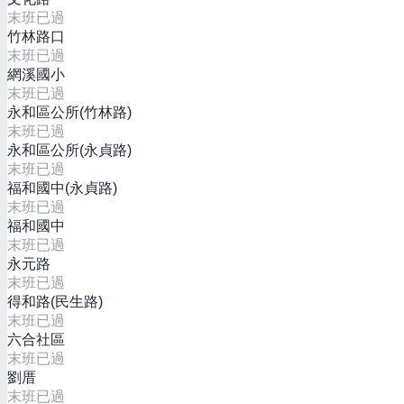
末班已過
竹林路口
末班已過
網溪國小
末班已過
永和區公所(竹林路)
末班已過
永和區公所(永貞路)
末班已過
福和國中(永貞路)
末班已過
福和國中
末班已過
永元路
末班已過
得和路(民生路)
末班已過
六合社區
末班已過
劉厝
末班已過