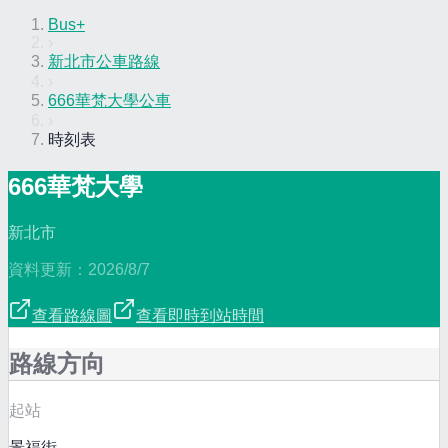
Bus+
›
新北市公車路線
›
666華梵大學公車
›
時刻表
666華梵大學
新北市
資料更新：
2026/8/7
查看路線圖
查看即時到站時間
路線方向
起站
景福街