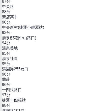
87
分
中央路
88
分
新店高中
90
分
中央新村(捷運小碧潭站)
93
分
湯泉櫻花(中山路口)
94
分
湯泉美地
95
分
湯泉社區
95
分
溪園路255巷口
96
分
蘭莊
96
分
十四張路口
97
分
捷運十四張站
98
分
溪園路101巷