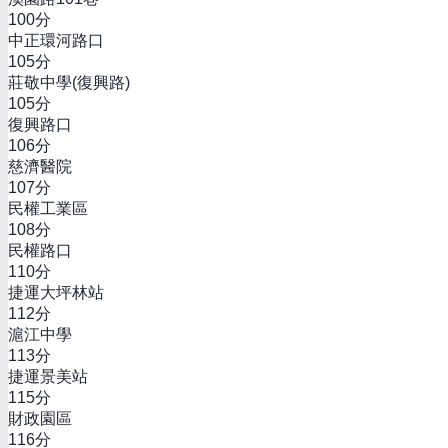
100
分
中正環河路口
105
分
莊敬中學(復興路)
105
分
復興路口
106
分
慈濟醫院
107
分
民權工業區
108
分
民權路口
110
分
捷運大坪林站
112
分
滬江中學
113
分
捷運景美站
115
分
財政園區
116
分