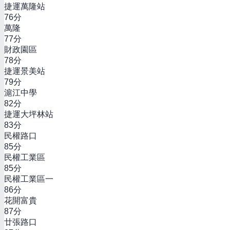
捷運萬隆站
76
分
萬隆
77
分
財政園區
78
分
捷運景美站
79
分
滬江中學
82
分
捷運大坪林站
83
分
民權路口
85
分
民權工業區
85
分
民權工業區一
86
分
花開富貴
87
分
廿張路口