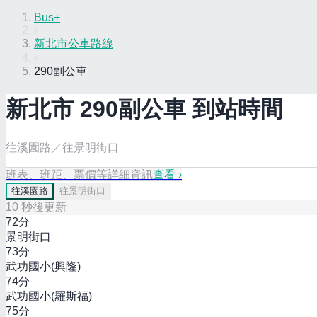
Bus+
›
新北市公車路線
›
290副公車
新北市
290副
公車 到站時間
往溪園路／往景明街口
班表、班距、票價等詳細資訊
查看 ›
往
溪園路
往
景明街口
10
秒後更新
72
分
景明街口
73
分
武功國小(興隆)
74
分
武功國小(羅斯福)
75
分