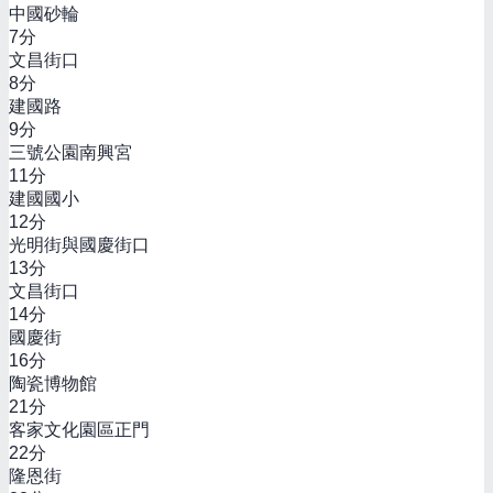
中國砂輪
7
分
文昌街口
8
分
建國路
9
分
三號公園南興宮
11
分
建國國小
12
分
光明街與國慶街口
13
分
文昌街口
14
分
國慶街
16
分
陶瓷博物館
21
分
客家文化園區正門
22
分
隆恩街