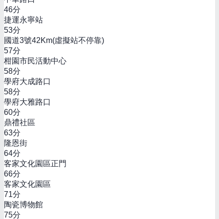
46
分
捷運永寧站
53
分
國道3號42Km(虛擬站不停靠)
57
分
柑園市民活動中心
58
分
學府大成路口
58
分
學府大雅路口
60
分
鼎禮社區
63
分
隆恩街
64
分
客家文化園區正門
66
分
客家文化園區
71
分
陶瓷博物館
75
分