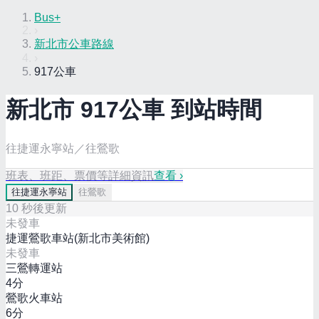
Bus+
›
新北市公車路線
›
917公車
新北市
917
公車 到站時間
往捷運永寧站／往鶯歌
班表、班距、票價等詳細資訊
查看 ›
往
捷運永寧站
往
鶯歌
10
秒後更新
未發車
捷運鶯歌車站(新北市美術館)
未發車
三鶯轉運站
4
分
鶯歌火車站
6
分