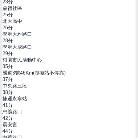
23
分
鼎禮社區
25
分
北大高中
26
分
學府大雅路口
28
分
學府大成路口
29
分
柑園市民活動中心
35
分
國道3號46Km(虛擬站不停靠)
37
分
中央路三段
38
分
捷運永寧站
41
分
忠義路口
42
分
震安宮
44
分
中華路口