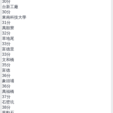
30
分
台新工廠
30
分
東南科技大學
31
分
萬順寮
32
分
草地尾
33
分
富德里
33
分
文和橋
35
分
富德
36
分
象頭埔
36
分
萬福橋
37
分
石壁坑
38
分
風動石