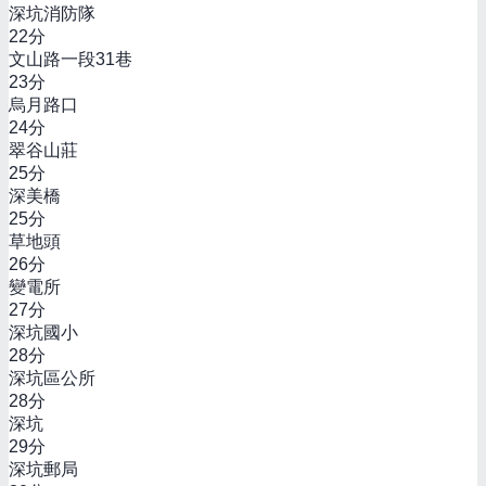
深坑消防隊
22
分
文山路一段31巷
23
分
烏月路口
24
分
翠谷山莊
25
分
深美橋
25
分
草地頭
26
分
變電所
27
分
深坑國小
28
分
深坑區公所
28
分
深坑
29
分
深坑郵局