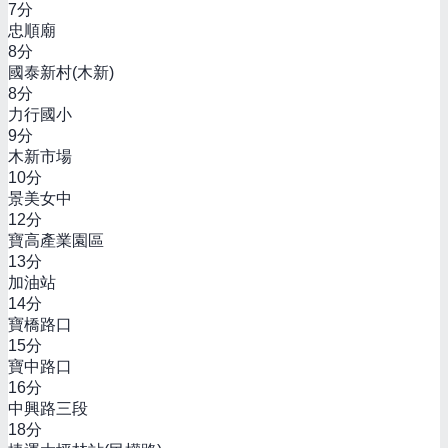
7
分
忠順廟
8
分
國泰新村(木新)
8
分
力行國小
9
分
木新市場
10
分
景美女中
12
分
寶高產業園區
13
分
加油站
14
分
寶橋路口
15
分
寶中路口
16
分
中興路三段
18
分