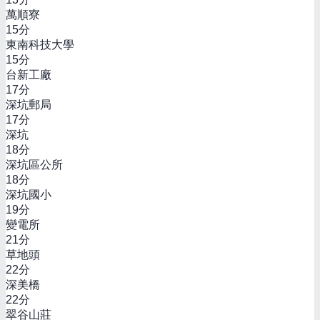
萬順寮
15
分
東南科技大學
15
分
台新工廠
17
分
深坑郵局
17
分
深坑
18
分
深坑區公所
18
分
深坑國小
19
分
變電所
21
分
草地頭
22
分
深美橋
22
分
翠谷山莊