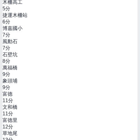
木柵高工
5
分
捷運木柵站
6
分
博嘉國小
7
分
風動石
7
分
石壁坑
8
分
萬福橋
9
分
象頭埔
9
分
富德
11
分
文和橋
11
分
富德里
12
分
草地尾
13
分