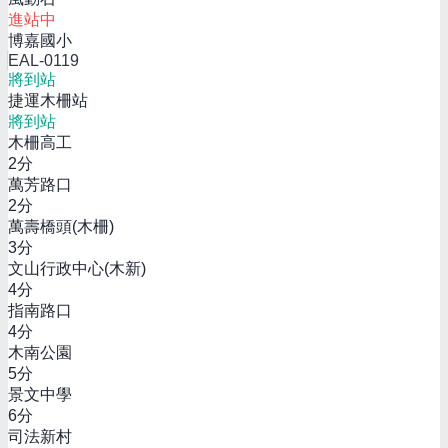
進站中
博嘉國小
EAL-0119
將到站
捷運木柵站
將到站
木柵高工
2
分
萬芳路口
2
分
萬壽橋頭(木柵)
3
分
文山行政中心(木新)
4
分
指南路口
4
分
木南公園
5
分
景文中學
6
分
司法新村