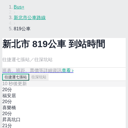
Bus+
›
新北市公車路線
›
819公車
新北市
819
公車 到站時間
往捷運七張站／往深坑站
班表、班距、票價等詳細資訊
查看 ›
往
捷運七張站
往
深坑站
10
秒後更新
20
分
福安居
20
分
喜樂橋
20
分
昇高坑口
21
分