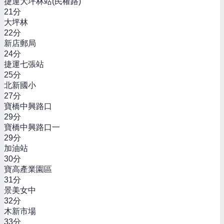
捷運大坪林站(民權路)
21
分
大坪林
22
分
新店郵局
24
分
捷運七張站
25
分
北新國小
27
分
寶橋中興路口
29
分
寶橋中興路口一
29
分
加油站
30
分
寶高產業園區
31
分
景美女中
32
分
木新市場
33
分