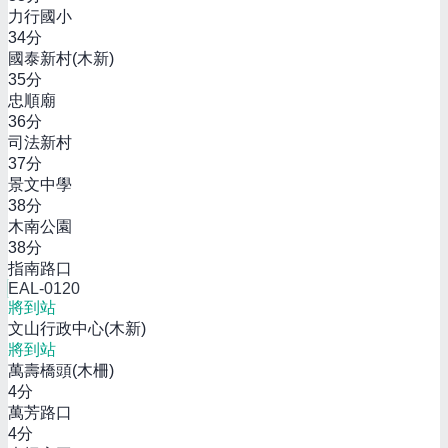
力行國小
34
分
國泰新村(木新)
35
分
忠順廟
36
分
司法新村
37
分
景文中學
38
分
木南公園
38
分
指南路口
EAL-0120
將到站
文山行政中心(木新)
將到站
萬壽橋頭(木柵)
4
分
萬芳路口
4
分