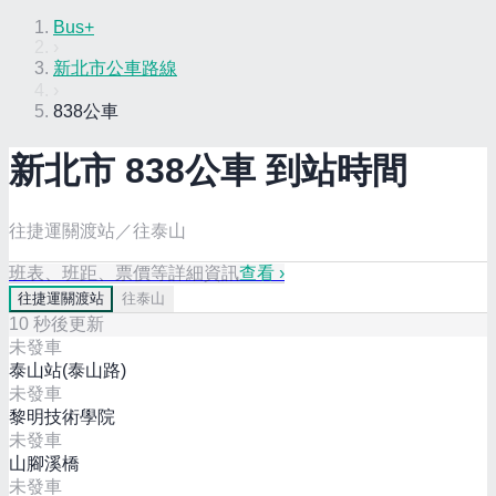
Bus+
›
新北市公車路線
›
838公車
新北市
838
公車 到站時間
往捷運關渡站／往泰山
班表、班距、票價等詳細資訊
查看 ›
往
捷運關渡站
往
泰山
10
秒後更新
未發車
泰山站(泰山路)
未發車
黎明技術學院
未發車
山腳溪橋
未發車