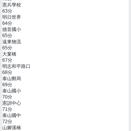
憲兵學校
63
分
明日世界
64
分
德音國小
65
分
遠東物流
65
分
大窠橋
67
分
明志和平路口
68
分
泰山郵局
69
分
泰山國小
70
分
憲訓中心
71
分
泰山國中
72
分
山腳溪橋