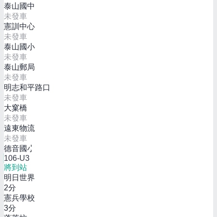
泰山國中
未發車
憲訓中心
未發車
泰山國小
未發車
泰山郵局
未發車
明志和平路口
未發車
大窠橋
未發車
遠東物流
未發車
德音國小
106-U3
將到站
明日世界
2
分
憲兵學校
3
分