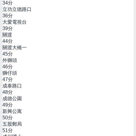
34
分
立功立德路口
36
分
大愛電視台
39
分
關渡
44
分
關渡大橋一
45
分
外獅頭
46
分
獅仔頭
47
分
成泰路口
48
分
成德公園
49
分
新興公寓
50
分
五股郵局
51
分