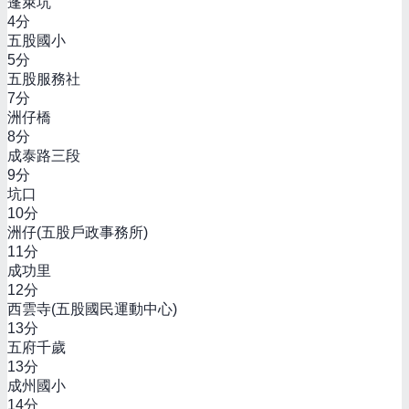
蓬萊坑
4
分
五股國小
5
分
五股服務社
7
分
洲仔橋
8
分
成泰路三段
9
分
坑口
10
分
洲仔(五股戶政事務所)
11
分
成功里
12
分
西雲寺(五股國民運動中心)
13
分
五府千歲
13
分
成州國小
14
分