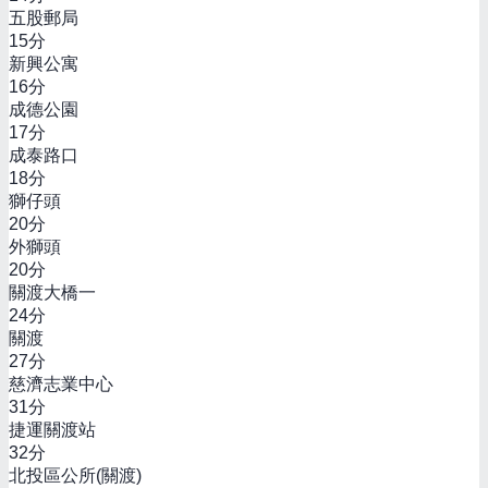
五股郵局
15
分
新興公寓
16
分
成德公園
17
分
成泰路口
18
分
獅仔頭
20
分
外獅頭
20
分
關渡大橋一
24
分
關渡
27
分
慈濟志業中心
31
分
捷運關渡站
32
分
北投區公所(關渡)