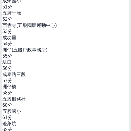
成州國小
51
分
五府千歲
52
分
西雲寺(五股國民運動中心)
53
分
成功里
54
分
洲仔(五股戶政事務所)
55
分
坑口
56
分
成泰路三段
57
分
洲仔橋
58
分
五股服務社
60
分
五股國小
61
分
蓬萊坑
62
分