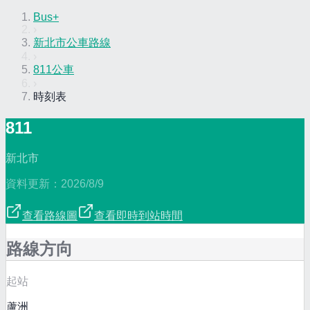
Bus+
›
新北市公車路線
›
811公車
›
時刻表
811
新北市
資料更新：
2026/8/9
查看路線圖
查看即時到站時間
路線方向
起站
蘆洲