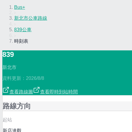
Bus+
›
新北市公車路線
›
839公車
›
時刻表
839
新北市
資料更新：
2026/8/8
查看路線圖
查看即時到站時間
路線方向
起站
新店達觀