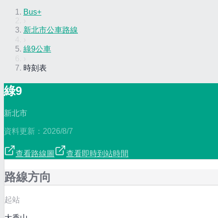
Bus+
›
新北市公車路線
›
綠9公車
›
時刻表
綠9
新北市
資料更新：
2026/8/7
查看路線圖
查看即時到站時間
路線方向
起站
大香山