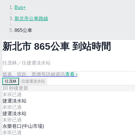
Bus+
›
新北市公車路線
›
865公車
新北市
865
公車 到站時間
往茂林／往捷運淡水站
班表、班距、票價等詳細資訊
查看 ›
往
茂林
往
捷運淡水站
10
秒後更新
末班已過
捷運淡水站
末班已過
捷運淡水站
末班已過
永樂巷口(中山市場)
末班已過