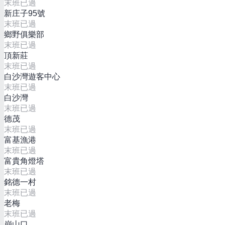
末班已過
新庄子95號
末班已過
鄉野俱樂部
末班已過
頂新莊
末班已過
白沙灣遊客中心
末班已過
白沙灣
末班已過
德茂
末班已過
富基漁港
末班已過
富貴角燈塔
末班已過
銘德一村
末班已過
老梅
末班已過
崩山口