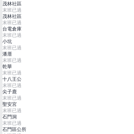
茂林社區
末班已過
茂林社區
末班已過
台電倉庫
末班已過
小坑
末班已過
潘厝
末班已過
乾華
末班已過
十八王公
末班已過
尖子鹿
末班已過
聖安宮
末班已過
石門洞
末班已過
石門區公所