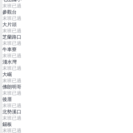
末班已過
參觀台
末班已過
大片頭
末班已過
芝蘭路口
末班已過
牛車寮
末班已過
淺水灣
末班已過
大崛
末班已過
佛朗明哥
末班已過
後厝
末班已過
北勢溪口
末班已過
錫板
末班已過