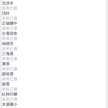
北淡水
末班已過
頂好
末班已過
正德國中
末班已過
台電宿舍
末班已過
福德宮
末班已過
三塊厝
末班已過
康厝
末班已過
謝祖厝
末班已過
謝厝
末班已過
紅柿仔腳
末班已過
水源國小