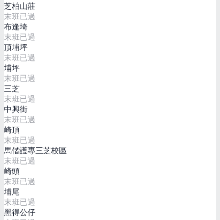
芝柏山莊
末班已過
布逢埼
末班已過
頂埔坪
末班已過
埔坪
末班已過
三芝
末班已過
中興街
末班已過
崎頂
末班已過
馬偕護專三芝校區
末班已過
崎頭
末班已過
埔尾
末班已過
黑得公仔