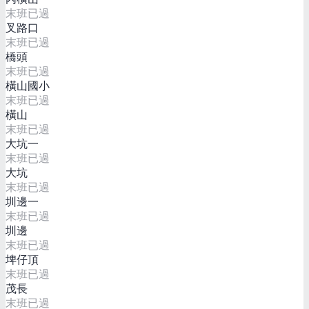
末班已過
叉路口
末班已過
橋頭
末班已過
橫山國小
末班已過
橫山
末班已過
大坑一
末班已過
大坑
末班已過
圳邊一
末班已過
圳邊
末班已過
埤仔頂
末班已過
茂長
末班已過