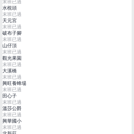
末班已過
水梘頭
末班已過
天元宮
末班已過
破布子腳
末班已過
山仔頂
末班已過
觀光果園
末班已過
大溪橋
末班已過
興旺養蜂場
末班已過
田心子
末班已過
溫莎公爵
末班已過
興華國小
末班已過
北新莊