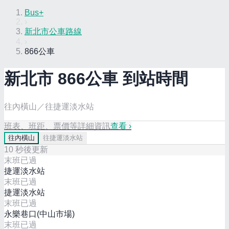
Bus+
›
新北市公車路線
›
866公車
新北市
866
公車 到站時間
往內橫山／往捷運淡水站
班表、班距、票價等詳細資訊
查看 ›
往
內橫山
往
捷運淡水站
10
秒後更新
末班已過
捷運淡水站
末班已過
捷運淡水站
末班已過
永樂巷口(中山市場)
末班已過