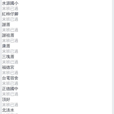
水源國小
末班已過
紅柿仔腳
末班已過
謝厝
末班已過
謝祖厝
末班已過
康厝
末班已過
三塊厝
末班已過
福德宮
末班已過
台電宿舍
末班已過
正德國中
末班已過
頂好
末班已過
北淡水