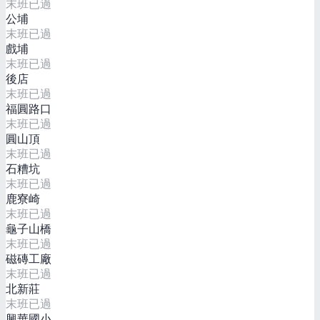
末班已過
公埔
末班已過
戲埔
末班已過
後店
末班已過
福圓路口
末班已過
圓山頂
末班已過
石糟坑
末班已過
鹿寮崎
末班已過
龜子山橋
末班已過
磁磚工廠
末班已過
北新莊
末班已過
興華國小