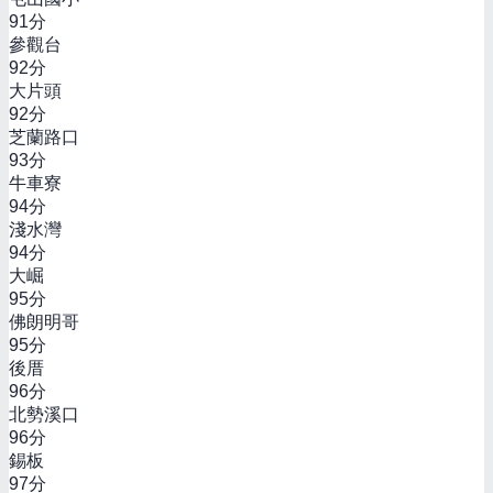
91
分
參觀台
92
分
大片頭
92
分
芝蘭路口
93
分
牛車寮
94
分
淺水灣
94
分
大崛
95
分
佛朗明哥
95
分
後厝
96
分
北勢溪口
96
分
錫板
97
分