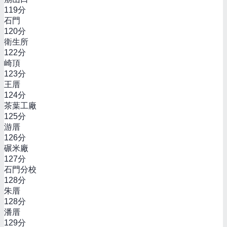
119
分
石門
120
分
衛生所
122
分
崎頂
123
分
王厝
124
分
茶葉工廠
125
分
游厝
126
分
碾米廠
127
分
石門分校
128
分
朱厝
128
分
潘厝
129
分