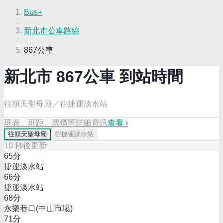
Bus+
›
新北市公車路線
›
867公車
新北市
867
公車 到站時間
往順天聖母廟／往捷運淡水站
班表、班距、票價等詳細資訊
查看 ›
往
順天聖母廟
往
捷運淡水站
10
秒後更新
65
分
捷運淡水站
66
分
捷運淡水站
68
分
永樂巷口(中山市場)
71
分