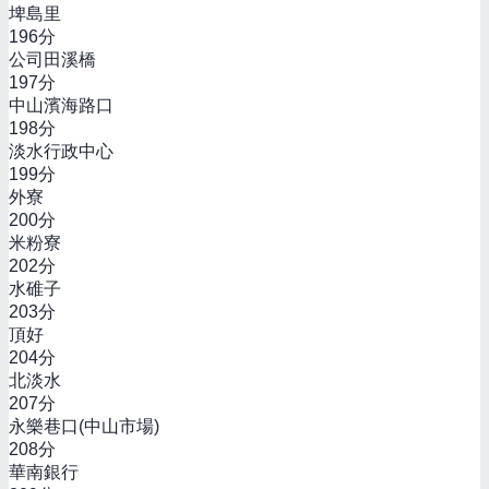
埤島里
196
分
公司田溪橋
197
分
中山濱海路口
198
分
淡水行政中心
199
分
外寮
200
分
米粉寮
202
分
水碓子
203
分
頂好
204
分
北淡水
207
分
永樂巷口(中山市場)
208
分
華南銀行