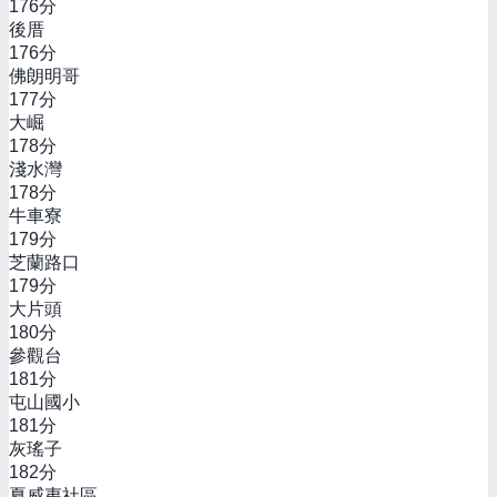
176
分
後厝
176
分
佛朗明哥
177
分
大崛
178
分
淺水灣
178
分
牛車寮
179
分
芝蘭路口
179
分
大片頭
180
分
參觀台
181
分
屯山國小
181
分
灰瑤子
182
分
夏威夷社區