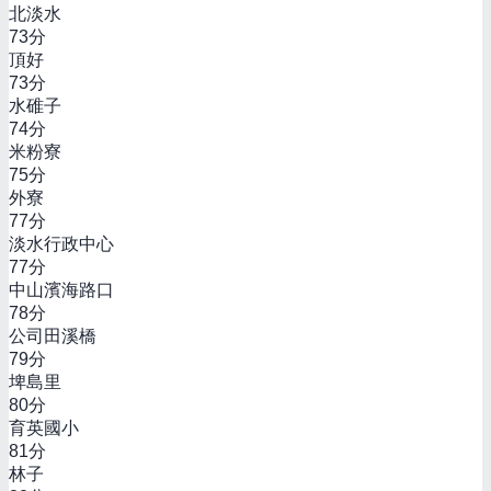
北淡水
73
分
頂好
73
分
水碓子
74
分
米粉寮
75
分
外寮
77
分
淡水行政中心
77
分
中山濱海路口
78
分
公司田溪橋
79
分
埤島里
80
分
育英國小
81
分
林子