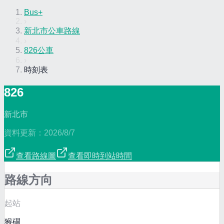
Bus+
›
新北市公車路線
›
826公車
›
時刻表
826
新北市
資料更新：
2026/8/7
查看路線圖
查看即時到站時間
路線方向
起站
猴硐