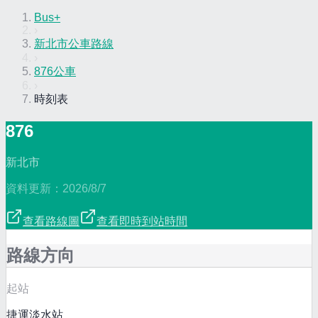
Bus+
›
新北市公車路線
›
876公車
›
時刻表
876
新北市
資料更新：
2026/8/7
查看路線圖
查看即時到站時間
路線方向
起站
捷運淡水站