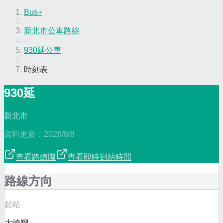
Bus+
›
新北市公車路線
›
930延公車
›
時刻表
930延
新北市
資料更新：
2026/8/8
查看路線圖
查看即時到站時間
路線方向
起站
大崎腳