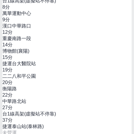
台1線高架(虛擬站不停靠)
8
分
萬華運動中心
9
分
漢口中華路口
12
分
重慶南路一段
14
分
博物館(襄陽)
15
分
捷運台大醫院站
19
分
二二八和平公園
20
分
衡陽路
22
分
中華路北站
27
分
台1線高架(虛擬站不停靠)
37
分
捷運泰山站(泰林路)
未營運