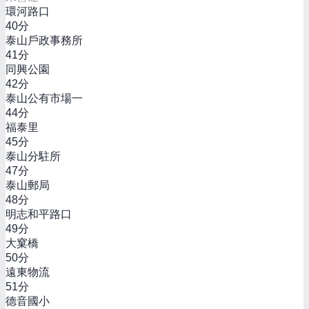
環河路口
40
分
泰山戶政事務所
41
分
同興公園
42
分
泰山公有市場一
44
分
福泰里
45
分
泰山分駐所
47
分
泰山郵局
48
分
明志和平路口
49
分
大窠橋
50
分
遠東物流
51
分
德音國小