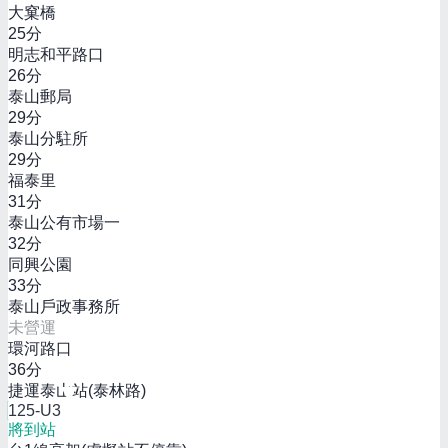
大窠橋
25
分
明志和平路口
26
分
泰山郵局
29
分
泰山分駐所
29
分
福泰里
31
分
泰山公有市場一
32
分
同興公園
33
分
泰山戶政事務所
未營運
環河路口
36
分
捷運泰山站(泰林路)
125-U3
將到站