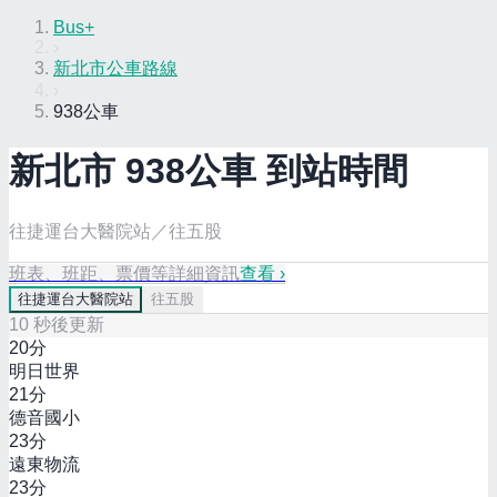
Bus+
›
新北市公車路線
›
938公車
新北市
938
公車 到站時間
往捷運台大醫院站／往五股
班表、班距、票價等詳細資訊
查看 ›
往
捷運台大醫院站
往
五股
10
秒後更新
20
分
明日世界
21
分
德音國小
23
分
遠東物流
23
分