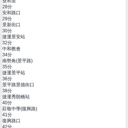
雙和里
28
分
安和路口
29
分
景新街口
30
分
捷運景安站
32
分
中和教會
34
分
南勢角(景平路)
35
分
捷運景平站
36
分
景平路景德街口
38
分
捷運秀朗橋站
40
分
莊敬中學(復興路)
41
分
復興路口
42
分