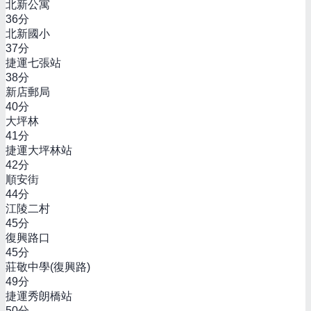
北新公寓
36
分
北新國小
37
分
捷運七張站
38
分
新店郵局
40
分
大坪林
41
分
捷運大坪林站
42
分
順安街
44
分
江陵二村
45
分
復興路口
45
分
莊敬中學(復興路)
49
分
捷運秀朗橋站
50
分