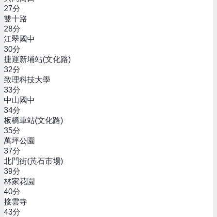
27
分
雙十路
28
分
江翠國中
30
分
捷運新埔站(文化路)
32
分
致理科技大學
33
分
中山國中
34
分
板橋車站(文化路)
35
分
萬坪公園
37
分
北門街(黃石市場)
39
分
林家花園
40
分
接雲寺
43
分