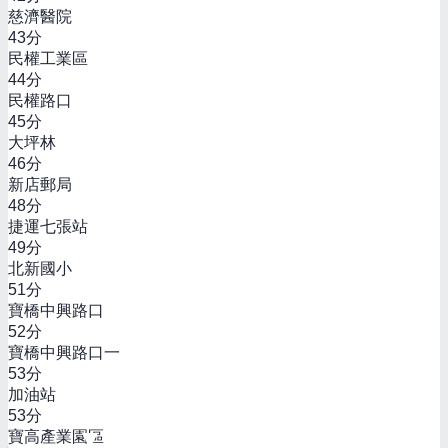
慈濟醫院
43
分
民權工業區
44
分
民權路口
45
分
大坪林
46
分
新店郵局
48
分
捷運七張站
49
分
北新國小
51
分
寶橋中興路口
52
分
寶橋中興路口一
53
分
加油站
53
分
寶高產業園區