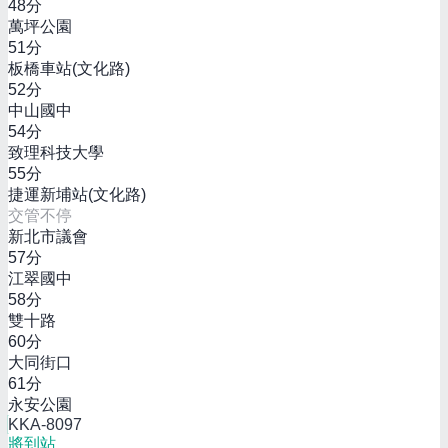
48
分
萬坪公園
51
分
板橋車站(文化路)
52
分
中山國中
54
分
致理科技大學
55
分
捷運新埔站(文化路)
交管不停
新北市議會
57
分
江翠國中
58
分
雙十路
60
分
大同街口
61
分
永安公園
KKA-8097
將到站