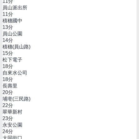
11
分
員山派出所
11
分
積穗國中
13
分
員山公園
14
分
積穗(員山路)
15
分
松下電子
18
分
自來水公司
18
分
長壽里
20
分
埔墘(三民路)
22
分
翠華新村
23
分
永安公園
24
分
大同街口