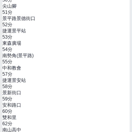
尖山腳
51
分
景平路景德街口
52
分
捷運景平站
53
分
東森廣場
54
分
南勢角(景平路)
55
分
中和教會
57
分
捷運景安站
58
分
景新街口
59
分
安和路口
60
分
雙和里
62
分
南山高中