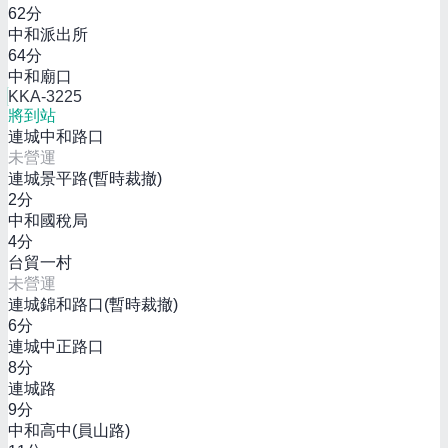
62
分
中和派出所
64
分
中和廟口
KKA-3225
將到站
連城中和路口
未營運
連城景平路(暫時裁撤)
2
分
中和國稅局
4
分
台貿一村
未營運
連城錦和路口(暫時裁撤)
6
分
連城中正路口
8
分
連城路
9
分
中和高中(員山路)