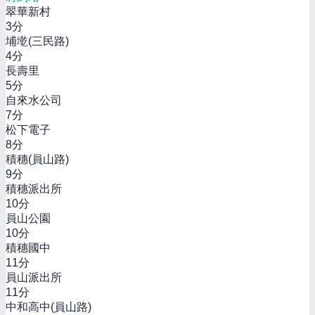
翠華新村
3
分
埔墘(三民路)
4
分
長壽里
5
分
自來水公司
7
分
松下電子
8
分
積穗(員山路)
9
分
積穗派出所
10
分
員山公園
10
分
積穗國中
11
分
員山派出所
11
分
中和高中(員山路)