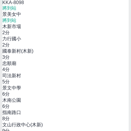
KKA-8098
將到站
景美女中
將到站
木新市場
2
分
力行國小
2
分
國泰新村(木新)
3
分
忠順廟
4
分
司法新村
5
分
景文中學
6
分
木南公園
6
分
指南路口
8
分
文山行政中心(木新)
9
分