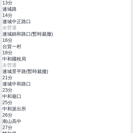
13
分
連城路
14
分
連城中正路口
未營運
連城錦和路口(暫時裁撤)
16
分
台貿一村
18
分
中和國稅局
未營運
連城景平路(暫時裁撤)
21
分
連城中和路口
23
分
中和廟口
25
分
中和派出所
26
分
南山高中
27
分