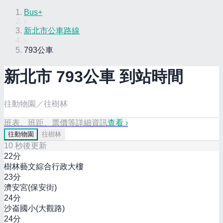
Bus+
›
新北市公車路線
›
793公車
新北市
793
公車 到站時間
往動物園／往樹林
班表、班距、票價等詳細資訊
查看 ›
往
動物園
往
樹林
10
秒後更新
22
分
樹林藝文綜合行政大樓
23
分
濟安宮(保安街)
24
分
沙崙國小(大觀路)
24
分