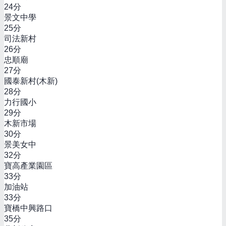
24
分
景文中學
25
分
司法新村
26
分
忠順廟
27
分
國泰新村(木新)
28
分
力行國小
29
分
木新市場
30
分
景美女中
32
分
寶高產業園區
33
分
加油站
33
分
寶橋中興路口
35
分