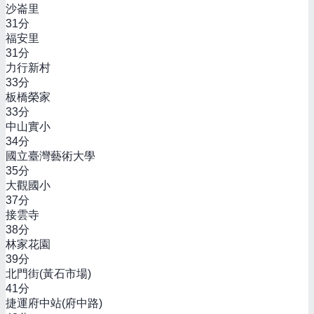
沙崙里
31
分
福安里
31
分
力行新村
33
分
板橋榮家
33
分
中山實小
34
分
國立臺灣藝術大學
35
分
大觀國小
37
分
接雲寺
38
分
林家花園
39
分
北門街(黃石市場)
41
分
捷運府中站(府中路)