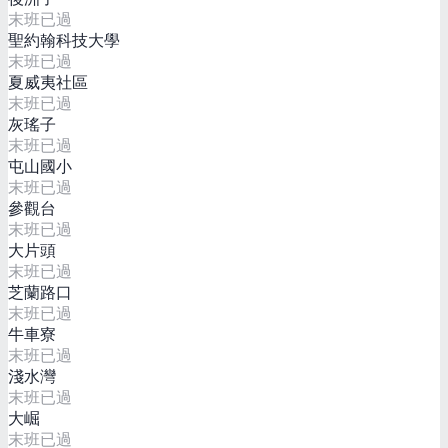
末班已過
聖約翰科技大學
末班已過
夏威夷社區
末班已過
灰瑤子
末班已過
屯山國小
末班已過
參觀台
末班已過
大片頭
末班已過
芝蘭路口
末班已過
牛車寮
末班已過
淺水灣
末班已過
大崛
末班已過