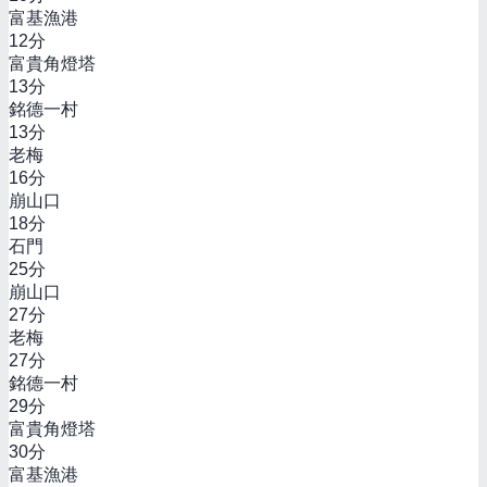
富基漁港
12
分
富貴角燈塔
13
分
銘德一村
13
分
老梅
16
分
崩山口
18
分
石門
25
分
崩山口
27
分
老梅
27
分
銘德一村
29
分
富貴角燈塔
30
分
富基漁港