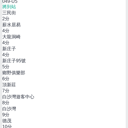
049-U5
將到站
三民街
2
分
薪水居易
4
分
大龍洞崎
4
分
新庄子
4
分
新庄子95號
5
分
鄉野俱樂部
6
分
頂新莊
7
分
白沙灣遊客中心
8
分
白沙灣
9
分
德茂
10
分