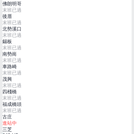
佛朗明哥
末班已過
後厝
末班已過
北勢溪口
末班已過
錫板
末班已過
南勢崗
末班已過
車路崎
末班已過
茂興
末班已過
四棧橋
末班已過
福成橋頭
末班已過
古庄
進站中
三芝