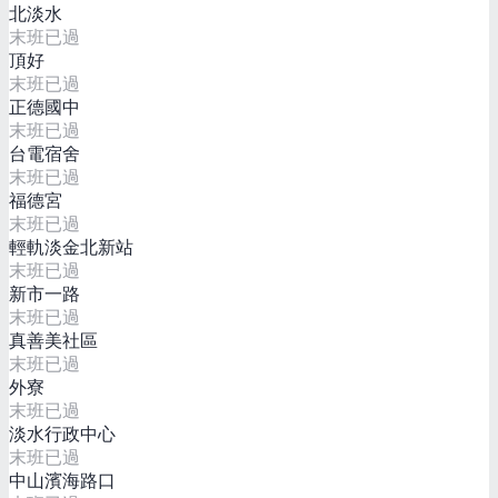
北淡水
末班已過
頂好
末班已過
正德國中
末班已過
台電宿舍
末班已過
福德宮
末班已過
輕軌淡金北新站
末班已過
新市一路
末班已過
真善美社區
末班已過
外寮
末班已過
淡水行政中心
末班已過
中山濱海路口