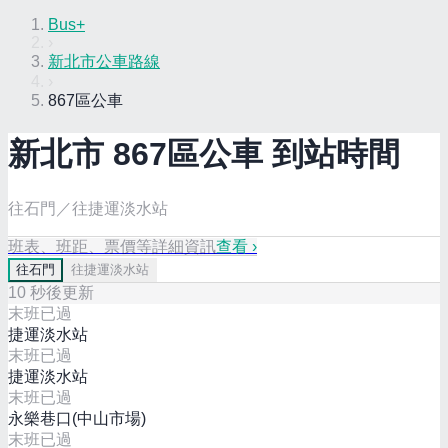
Bus+
›
新北市公車路線
›
867區公車
新北市
867區
公車 到站時間
往石門／往捷運淡水站
班表、班距、票價等詳細資訊
查看 ›
往
石門
往
捷運淡水站
10
秒後更新
末班已過
捷運淡水站
末班已過
捷運淡水站
末班已過
永樂巷口(中山市場)
末班已過