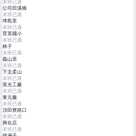
末班已過
公司田溪橋
末班已過
埤島里
末班已過
育英國小
末班已過
林子
末班已過
義山里
末班已過
下圭柔山
末班已過
英光工廠
末班已過
東元廠
末班已過
頂田寮路口
末班已過
興化店
末班已過
後洲子