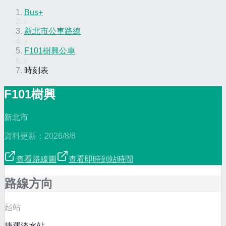
Bus+
›
新北市公車路線
›
F101樹興公車
›
時刻表
F101樹興
新北市
資料更新：
2026/8/8
查看路線圖
查看即時到站時間
路線方向
起站
捷運淡水站