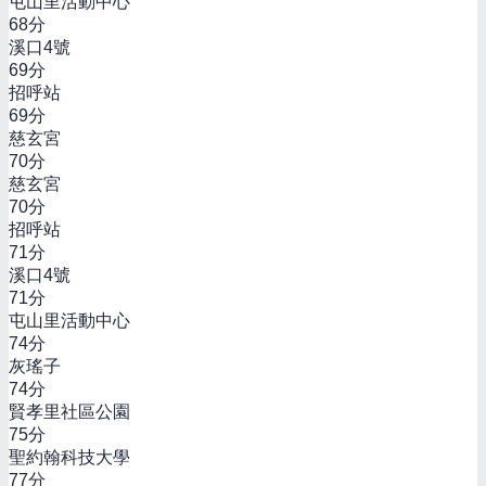
屯山里活動中心
68
分
溪口4號
69
分
招呼站
69
分
慈玄宮
70
分
慈玄宮
70
分
招呼站
71
分
溪口4號
71
分
屯山里活動中心
74
分
灰瑤子
74
分
賢孝里社區公園
75
分
聖約翰科技大學
77
分