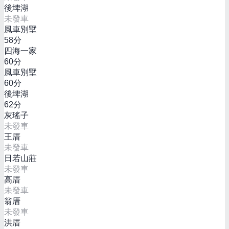
後埤湖
未發車
風車別墅
58
分
四海一家
60
分
風車別墅
60
分
後埤湖
62
分
灰瑤子
未發車
王厝
未發車
日若山莊
未發車
高厝
未發車
翁厝
未發車
洪厝