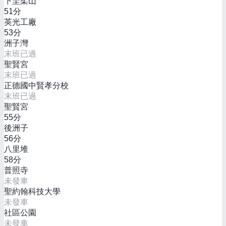
下圭柔山
51
分
英光工廠
53
分
洲子灣
末班已過
聖賢宮
末班已過
正德國中賢孝分校
末班已過
聖賢宮
55
分
後洲子
56
分
八里堆
58
分
普照寺
未發車
聖約翰科技大學
未發車
社區公園
未發車