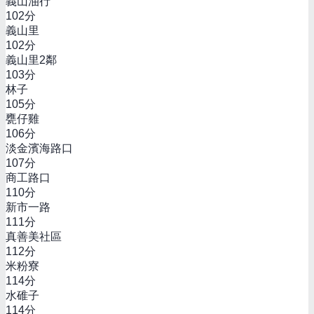
義山油行
102
分
義山里
102
分
義山里2鄰
103
分
林子
105
分
甕仔雞
106
分
淡金濱海路口
107
分
商工路口
110
分
新市一路
111
分
真善美社區
112
分
米粉寮
114
分
水碓子
114
分