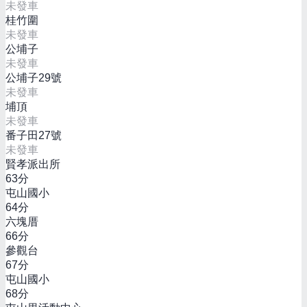
未發車
桂竹圍
未發車
公埔子
未發車
公埔子29號
未發車
埔頂
未發車
番子田27號
未發車
賢孝派出所
63
分
屯山國小
64
分
六塊厝
66
分
參觀台
67
分
屯山國小
68
分