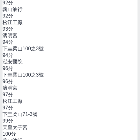
92
分
義山油行
92
分
松江工廠
93
分
濟明宮
94
分
下圭柔山100之3號
94
分
泓安醫院
96
分
下圭柔山100之3號
96
分
濟明宮
97
分
松江工廠
97
分
下圭柔山71-3號
99
分
天皇太子宮
100
分