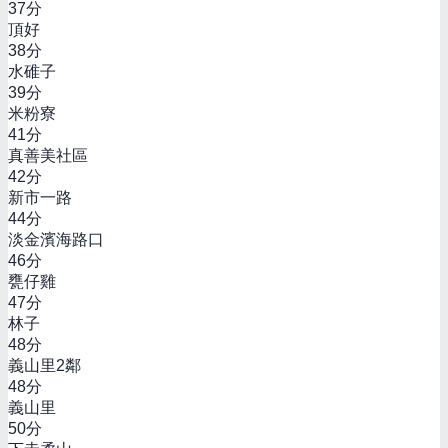
37
分
頂好
38
分
水碓子
39
分
米粉寮
41
分
真善美社區
42
分
新市一路
44
分
淡金濱海路口
46
分
甕仔雞
47
分
林子
48
分
義山里2鄰
48
分
義山里
50
分