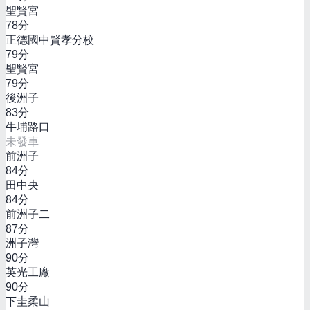
聖賢宮
78
分
正德國中賢孝分校
79
分
聖賢宮
79
分
後洲子
83
分
牛埔路口
未發車
前洲子
84
分
田中央
84
分
前洲子二
87
分
洲子灣
90
分
英光工廠
90
分
下圭柔山