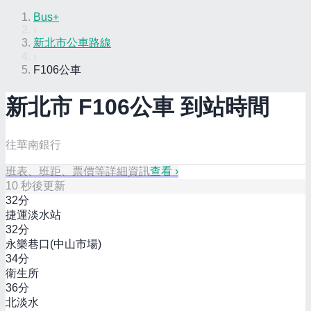
Bus+
›
新北市公車路線
›
F106公車
新北市
F106
公車 到站時間
往華南銀行
班表、班距、票價等詳細資訊
查看 ›
10
秒後更新
32
分
捷運淡水站
32
分
永樂巷口(中山市場)
34
分
衛生所
36
分
北淡水