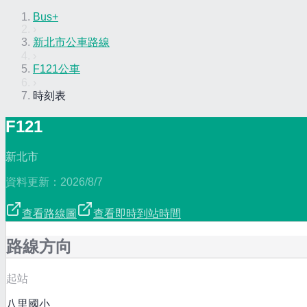
Bus+
›
新北市公車路線
›
F121公車
›
時刻表
F121
新北市
資料更新：
2026/8/7
查看路線圖
查看即時到站時間
路線方向
起站
八里國小