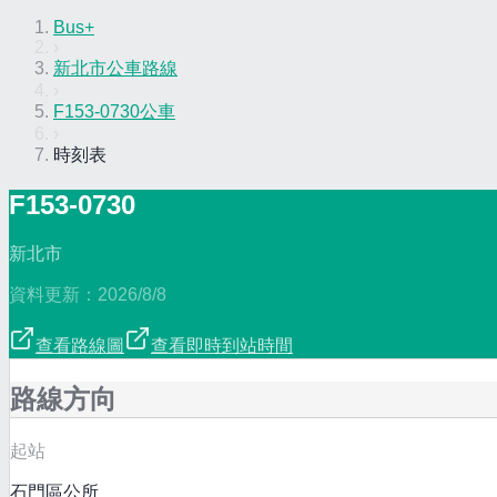
Bus+
›
新北市公車路線
›
F153-0730公車
›
時刻表
F153-0730
新北市
資料更新：
2026/8/8
查看路線圖
查看即時到站時間
路線方向
起站
石門區公所