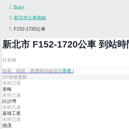
Bus+
›
新北市公車路線
›
F152-1720公車
新北市
F152-1720
公車 到站時
往老梅
班表、班距、票價等詳細資訊
查看 ›
10
秒後更新
末班已過
老梅
末班已過
白沙灣
末班已過
嘉祿工業
末班已過
德茂