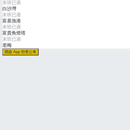
末班已過
白沙灣
末班已過
富基漁港
末班已過
富貴角燈塔
末班已過
老梅
開啟 App 秒查公車