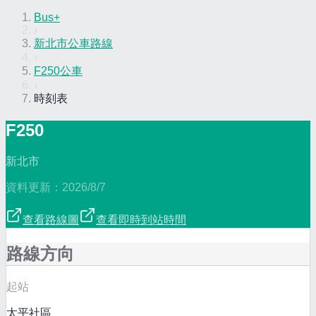
Bus+
›
新北市公車路線
›
F250公車
›
時刻表
F250
新北市
資料更新：
2026/8/7
查看路線圖
查看即時到站時間
路線方向
起站
太平社區