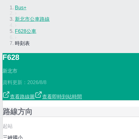
Bus+
›
新北市公車路線
›
F628公車
›
時刻表
F628
新北市
資料更新：
2026/8/8
查看路線圖
查看即時到站時間
路線方向
起站
三峽國小