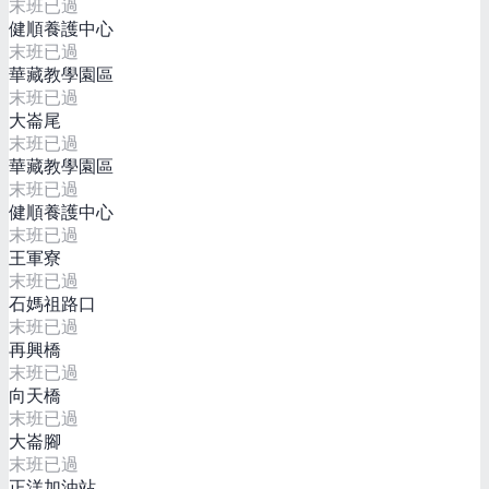
末班已過
健順養護中心
末班已過
華藏教學園區
末班已過
大崙尾
末班已過
華藏教學園區
末班已過
健順養護中心
末班已過
王軍寮
末班已過
石媽祖路口
末班已過
再興橋
末班已過
向天橋
末班已過
大崙腳
末班已過
正洋加油站