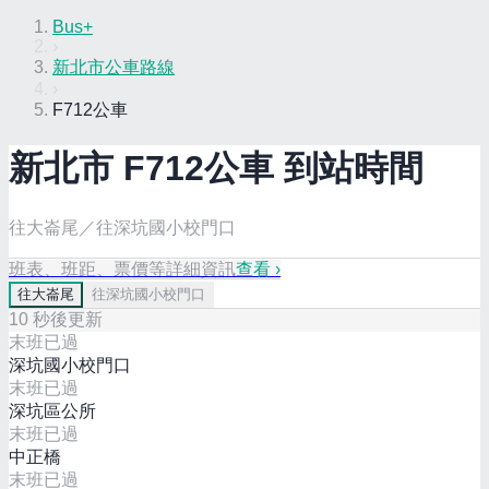
Bus+
›
新北市公車路線
›
F712公車
新北市
F712
公車 到站時間
往大崙尾／往深坑國小校門口
班表、班距、票價等詳細資訊
查看 ›
往
大崙尾
往
深坑國小校門口
10
秒後更新
末班已過
深坑國小校門口
末班已過
深坑區公所
末班已過
中正橋
末班已過