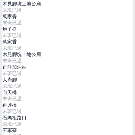
木見腳坑土地公廟
末班已過
萬家香
末班已過
炮子崙
末班已過
萬家香
末班已過
木見腳坑土地公廟
末班已過
正洋加油站
末班已過
大崙腳
末班已過
向天橋
末班已過
再興橋
末班已過
石媽祖路口
末班已過
王軍寮